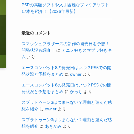
PSPの高額ソフトや入手困難なプレミアソフト
17本を紹介！【2026年最新】
最近のコメント
スマッシュブラザーズの新作の発売日を予想！
開発状況も調査！
に
アニメ好きスマブラ好きキ
ム
より
エースコンバット8の発売日はいつ？PS5での開
発状況と予想をまとめ
に
owner
より
エースコンバット8の発売日はいつ？PS5での開
発状況と予想をまとめ
に
かっち
より
スプラトゥーン3はつまらない？理由と遊んだ感
想を紹介
に
owner
より
スプラトゥーン3はつまらない？理由と遊んだ感
想を紹介
に
あきがみ
より