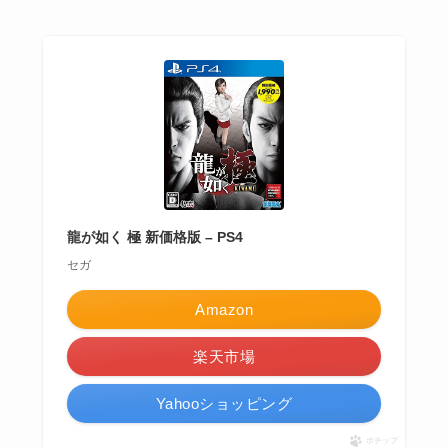
龍が如く 極 新価格版 – PS4
セガ
Amazon
楽天市場
Yahooショッピング
ポチップ