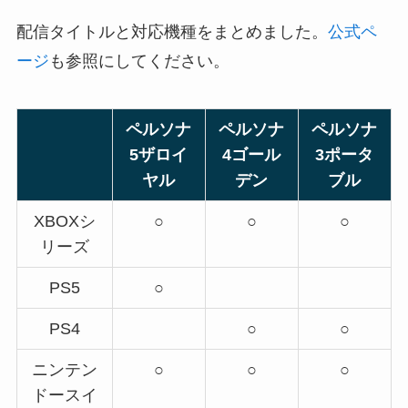
配信タイトルと対応機種をまとめました。
公式ペ
ージ
も参照にしてください。
ペルソナ
ペルソナ
ペルソナ
5ザロイ
4ゴール
3ポータ
ヤル
デン
ブル
XBOXシ
○
○
○
リーズ
PS5
○
PS4
○
○
ニンテン
○
○
○
ドースイ