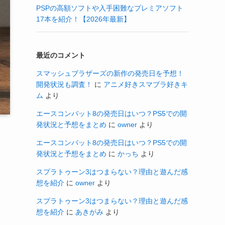
PSPの高額ソフトや入手困難なプレミアソフト
17本を紹介！【2026年最新】
最近のコメント
スマッシュブラザーズの新作の発売日を予想！
開発状況も調査！
に
アニメ好きスマブラ好きキ
ム
より
エースコンバット8の発売日はいつ？PS5での開
発状況と予想をまとめ
に
owner
より
エースコンバット8の発売日はいつ？PS5での開
発状況と予想をまとめ
に
かっち
より
スプラトゥーン3はつまらない？理由と遊んだ感
想を紹介
に
owner
より
スプラトゥーン3はつまらない？理由と遊んだ感
想を紹介
に
あきがみ
より